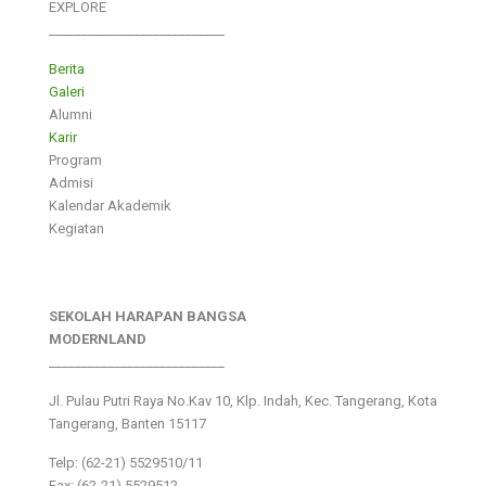
EXPLORE
___________________________
Berita
Galeri
Alumni
Karir
Program
Admisi
Kalendar Akademik
Kegiatan
SEKOLAH HARAPAN BANGSA
MODERNLAND
___________________________
Jl. Pulau Putri Raya No.Kav 10, Klp. Indah, Kec. Tangerang, Kota
Tangerang, Banten 15117
Telp: (62-21) 5529510/11
Fax: (62-21) 5529512