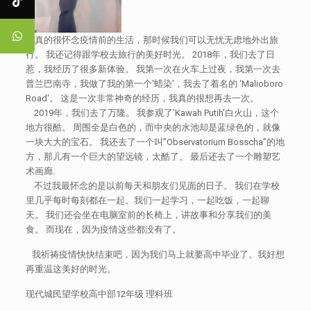
我真的很怀念疫情前的生活，那时候我们可以无忧无虑地外出旅
行。 我还记得跟学校去旅行的美好时光。 2018年，我们去了日
惹，我经历了很多新体验。 我第一次在火车上过夜，我第一次去
普兰巴南寺，我做了我的第一个'蜡染'，我去了着名的 ‘Malioboro
Road'。 这是一次非常神奇的经历，我真的很想再去一次。
2019年，我们去了万隆。 我参观了'Kawah Putih'白火山，这个
地方很酷。 周围全是白色的，而中央的水池却是蓝绿色的，就像
一块大大的宝石。 我还去了一个叫”Observatorium Bosscha”的地
方，那儿有一个巨大的望远镜，太酷了。 最后还去了一个雕塑艺
术画廊.
不过我最怀念的是以前每天和朋友们见面的日子。 我们在学校
里几乎每时每刻都在一起。我们一起学习，一起吃饭，一起聊
天。 我们还会坐在电脑室前的长椅上，讲故事和分享我们的美
食。 而现在，因为疫情这些都没有了。
我祈祷疫情快快结束吧，因为我们马上就要高中毕业了。我好想
再重温这美好的时光。
现代城民望学校高中部12年级 理科班