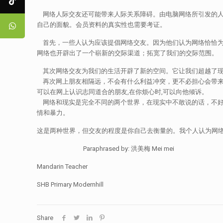
网络人际交友还可能带来人际关系障碍。由电脑网络所引发的人
自己的面貌。会员资料的真实性也需要考证。
首先，一些人认为应该提倡网络交友。因为他们认为网络恰恰为
网络也开辟出了一个崭新的交际渠道；拓宽了我们的交际范围。
其次网络交友为我们的生活开辟了新的空间。它让我们超越了现
再次网上朋友相隔远，不会有什么利益冲突，更不必担心会带来
可以在网上认识志同道合的朋友,在你烦心时,可以向他倾诉。
网络和现实是完全不同的两个世界，在现实中不敢说的话，不好
情和暴力。
这是两种世界，但交友的程度是你自己去衡量的。我个人认为网
Paraphrased by: 洪美梅 Mei mei
Mandarin Teacher
SHB Primary Modernhill
Share