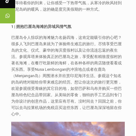
在等待着你的到来，让你感受一下热带气氛，从寒冷的秋风转到
印尼岛屿的暖风，这的确是度完美假期的一种方式。
1 |
拥抱巴厘岛海滩的异域风情气氛
巴厘岛令人惊叹的海滩魅力名扬四海，这肯定能吸引你的心吧？
很多人飞到巴厘岛来就为了体验终生难忘的旅行。尽情享受巴厘
岛的文化、仪式、豪华的海滨度假村以及让你流连忘返的夜生
活。参观库塔来体验真正的巴厘岛之旅，享受配有精致度假村的
著名海滩，在餐厅吃新鲜的海鲜，在各种各样的商店随便看看或
买东西。享受Nusa Lembongan的冲浪地点或者在鹿岛
（Menjangan岛）周围潜水并欣赏印尼海洋生活。参观这个知名
的岛屿绝对能给你带来难忘的经历。想让你这次的旅行更完整，
欢迎参观很受青睐的其它目的地，如登巴萨和乌布并购买一些巴
厘岛特色纪念品带回家。从美味的零食，独特的手工艺品到专门
为你设计的创意作品，这里应有尽有。没时间去？回国之前，你
可以去乌拉莱机场的免税店买这些东西，让巴厘岛深深地留在你
心中。