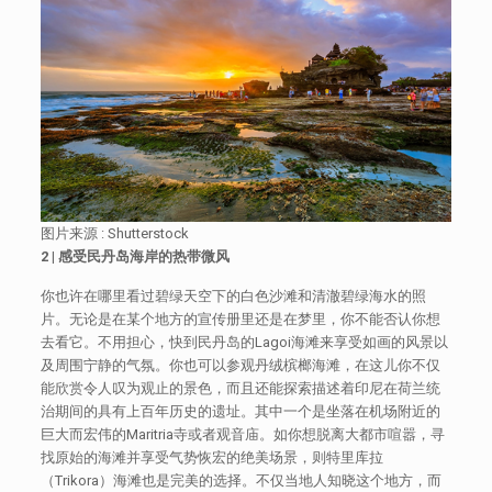
图片来源 : Shutterstock
2 |
感受民丹岛海岸的热带微风
你也许在哪里看过碧绿天空下的白色沙滩和清澈碧绿海水的照
片。无论是在某个地方的宣传册里还是在梦里，你不能否认你想
去看它。不用担心，快到民丹岛的Lagoi海滩来享受如画的风景以
及周围宁静的气氛。你也可以参观丹绒槟榔海滩，在这儿你不仅
能欣赏令人叹为观止的景色，而且还能探索描述着印尼在荷兰统
治期间的具有上百年历史的遗址。其中一个是坐落在机场附近的
巨大而宏伟的Maritria寺或者观音庙。如你想脱离大都市喧嚣，寻
找原始的海滩并享受气势恢宏的绝美场景，则特里库拉
（Trikora）海滩也是完美的选择。不仅当地人知晓这个地方，而