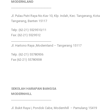
MODERNLAND
___________________________
Jl. Pulau Putri Raya No.Kav 10, Klp. Indah, Kec. Tangerang, Kota
Tangerang, Banten 15117
Telp: (62-21) 5529510/11
Fax: (62-21) 5529512
___________________________
Jl. Hartono Raya ,Modernland – Tangerang 15117
Telp. (62-21) 55780936
Fax (62-21) 55780938
SEKOLAH HARAPAN BANGSA
MODERNHILL
___________________________
Jl. Bukit Raya I, Pondok Cabe, Modernhill – Pamulang 15419