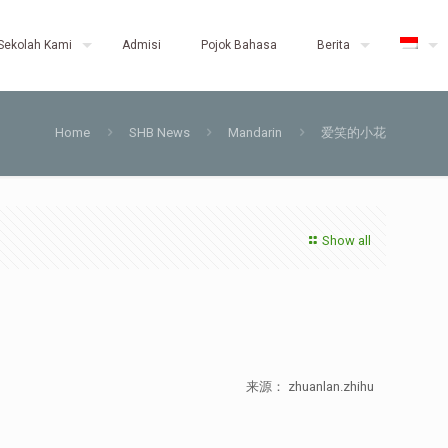
Sekolah Kami
Admisi
Pojok Bahasa
Berita
Home
SHB News
Mandarin
爱笑的小花
Show all
来源： zhuanlan.zhihu