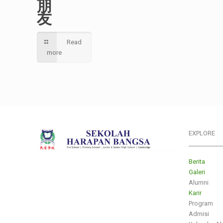
朋
友
Read
more
EXPLORE
___________
Berita
Galeri
Alumni
Karir
Program
Admisi