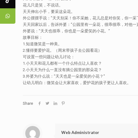
花儿只是笑，不说话。
天天伸出小手，要采这朵花。
外公摆摆手说：”天天别采！你不采她，花儿总是对你笑，你一采
天天回家以后，告诉外婆：”公园里有一朵花，很乖很乖，对他一
外婆说：”天天也很乖，你也是一朵爱笑的小花。”
故事目标：
1.知道微笑是一种美。
2.懂得要爱护花。（周末带孩子去公园看花）
可设置一些问题让幼儿讨论：
1.小天天和花儿都有一个什么特点让人喜欢？
2.小天天为什么一直没有摘公园里的那朵花？
3.外婆为什么说：”天天也是一朵爱笑的小花？”
让幼儿明白：微笑会让大家喜欢，爱护花的孩子更让人喜欢。
Share
Web Administrator