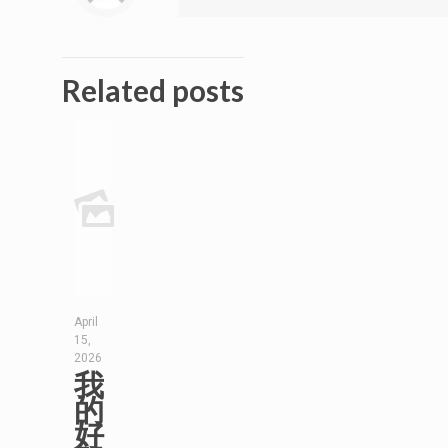
Related posts
April
15,
2026
我
的
好