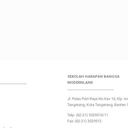
SEKOLAH HARAPAN BANGSA
________________
MODERNLAND
___________________________
Jl. Pulau Putri Raya No.Kav 10, Klp. I
Tangerang, Kota Tangerang, Banten 
Telp: (62-21) 5529510/11
Fax: (62-21) 5529512
___________________________