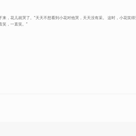
下来，花儿就哭了。”天天不想看到小花对他哭，天天没有采。 这时，小花笑
直笑，一直笑。”