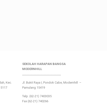
SEKOLAH HARAPAN BANGSA
MODERNHILL
___________________________
ndah, Kec.
Jl. Bukit Raya I, Pondok Cabe, Modernhill –
15117
Pamulang 15419
Telp. (62-21) 7403035
Fax (62-21) 740266
___________________________