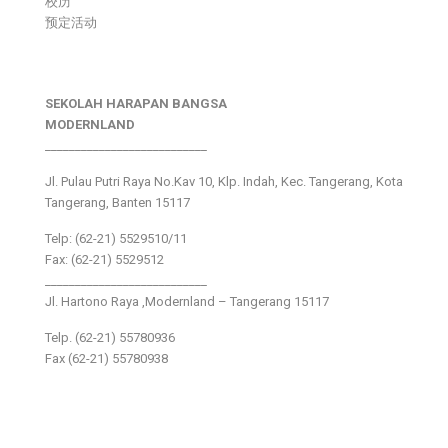
校历
预定活动
SEKOLAH HARAPAN BANGSA
MODERNLAND
___________________________
Jl. Pulau Putri Raya No.Kav 10, Klp. Indah, Kec. Tangerang, Kota
Tangerang, Banten 15117
Telp: (62-21) 5529510/11
Fax: (62-21) 5529512
___________________________
Jl. Hartono Raya ,Modernland – Tangerang 15117
Telp. (62-21) 55780936
Fax (62-21) 55780938