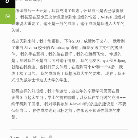
从考试最后一天开始，我就充满了焦虑，怀疑自己是否已做得够
好。 我甚至在至少五次梦境里梦到拿成绩的情景，A-level 成绩对
我来说太重要了。这不是一般的成绩； 这个成绩是我进入大学的
关键。
当这天到来时，我非常紧张。 下午2:00，成绩终于公布。 我看到
了来自 Silvana 校长的 Whatsapp 通知，向我发送了文件的拷贝
件。 我的手在颤抖，我的脸在冒汗，我的心跳得飞快。 幸运的
是，那时我并不是自己面对这个情形。 我的朋友 Fanya 和 Adjeng
就陪在我身边。当我打开文件后，在看到两个A*和一个A后，我
终于松了口气。 我的成绩高于我想考取大学的要求。 现在，我正
式成为威尔士卡迪夫大学的学生。
获得这样的好成绩，我非常激动，这些年的辛勤学习历历在目——
凌晨 3 点起床学习，早上的提神咖啡，以及我在学习时的崩溃——
终于得到了回报。 我对即将参加 A-level 考试的生的建议是：不要
低估自己； 在你成功达到目标之前，你永远不知道你最终的本
领。
Share