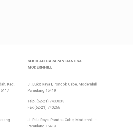
SEKOLAH HARAPAN BANGSA
MODERNHILL
___________________________
ndah, Kec.
Jl. Bukit Raya I, Pondok Cabe, Modernhill –
15117
Pamulang 15419
Telp. (62-21) 7403035
Fax (62-21) 740266
___________________________
gerang
Jl. Pala Raya, Pondok Cabe, Modernhill –
Pamulang 15419