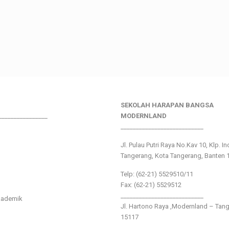
SEKOLAH HARAPAN BANGSA
________________
MODERNLAND
___________________________
Jl. Pulau Putri Raya No.Kav 10, Klp. I
Tangerang, Kota Tangerang, Banten 
Telp: (62-21) 5529510/11
Fax: (62-21) 5529512
___________________________
kademik
Jl. Hartono Raya ,Modernland – Tan
15117