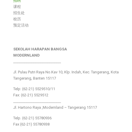
招聘
课程
招生处
校历
预定活动
SEKOLAH HARAPAN BANGSA
MODERNLAND
___________________________
Jl. Pulau Putri Raya No.Kav 10, Klp. Indah, Kec. Tangerang, Kota
Tangerang, Banten 15117
Telp: (62-21) 5529510/11
Fax: (62-21) 5529512
___________________________
Jl. Hartono Raya ,Modernland – Tangerang 15117
Telp. (62-21) 55780936
Fax (62-21) 55780938