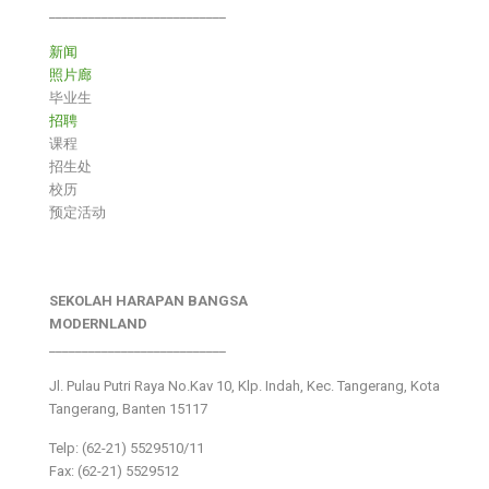
___________________________
新闻
照片廊
毕业生
招聘
课程
招生处
校历
预定活动
SEKOLAH HARAPAN BANGSA
MODERNLAND
___________________________
Jl. Pulau Putri Raya No.Kav 10, Klp. Indah, Kec. Tangerang, Kota
Tangerang, Banten 15117
Telp: (62-21) 5529510/11
Fax: (62-21) 5529512