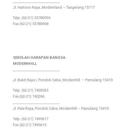
___________________________
Jl. Hartono Raya ,Modernland – Tangerang 15117
Telp. (62-21) 55780936
Fax (62-21) 55780938
SEKOLAH HARAPAN BANGSA
MODERNHILL
___________________________
Jl. Bukit Raya I, Pondok Cabe, Modernhill – Pamulang 15419
Telp. (62-21) 7403035
Fax (62-21) 740266
___________________________
Jl. Pala Raya, Pondok Cabe, Modernhill – Pamulang 15419
Telp. (62-21) 7495617
Fax (62-21) 7495615