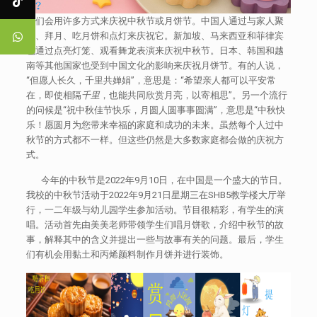
人们会用许多方式来庆祝中秋节或月饼节。中国人通过与家人聚
餐、拜月、吃月饼和点灯来庆祝它。新加坡、马来西亚和菲律宾
也通过点亮灯笼、观看舞龙表演来庆祝中秋节。日本、韩国和越
南等其他国家也受到中国文化的影响来庆祝月饼节。有的人说，
“但愿人长久，千里共婵娟”，意思是：“希望亲人都可以平安常
在，即使相隔
千里
，也能共同欣赏月亮，以寄相思”。另一个流行
的问候是“祝中秋佳节快乐，月圆人圆事事圆满”，意思是“中秋快
乐！愿圆月为您带来幸福的家庭和成功的未来。虽然每个人过中
秋节的方式都不一样。但这些仍然是大多数家庭都会做的庆祝方
式。
今年的中秋节是2022年9月10日，在中国是一个盛大的节日。
我校的中秋节活动于2022年9月21日星期三在SHB5教学楼大厅举
行，一二年级与幼儿园学生参加活动。节目很精彩，有学生的演
唱。活动首先由美美老师带领学生们唱月饼歌，介绍中秋节的故
事，解释其中的含义并提出一些与故事有关的问题。最后，学生
们有机会用黏土和丙烯颜料制作月饼并进行装饰。