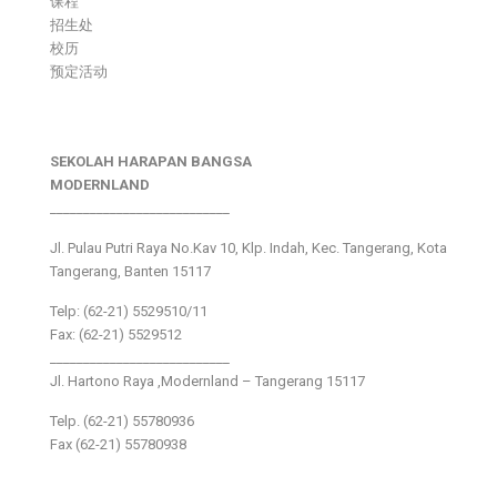
课程
招生处
校历
预定活动
SEKOLAH HARAPAN BANGSA
MODERNLAND
___________________________
Jl. Pulau Putri Raya No.Kav 10, Klp. Indah, Kec. Tangerang, Kota
Tangerang, Banten 15117
Telp: (62-21) 5529510/11
Fax: (62-21) 5529512
___________________________
Jl. Hartono Raya ,Modernland – Tangerang 15117
Telp. (62-21) 55780936
Fax (62-21) 55780938