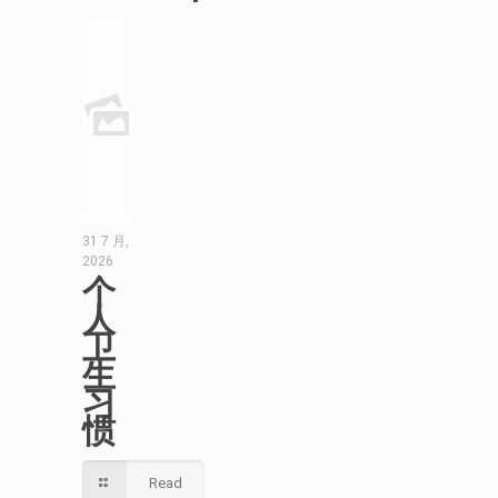
31 7 月,
2026
个
人
卫
生
习
惯
Read