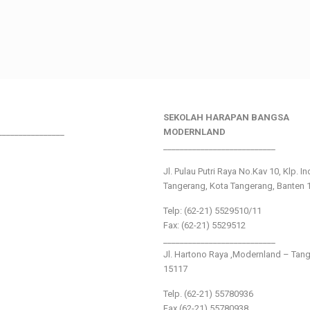
SEKOLAH HARAPAN BANGSA
________________
MODERNLAND
___________________________
Jl. Pulau Putri Raya No.Kav 10, Klp. I
Tangerang, Kota Tangerang, Banten 
Telp: (62-21) 5529510/11
Fax: (62-21) 5529512
___________________________
Jl. Hartono Raya ,Modernland – Tan
15117
Telp. (62-21) 55780936
Fax (62-21) 55780938