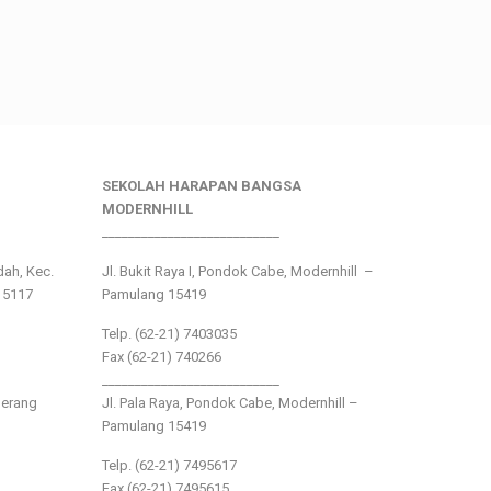
SEKOLAH HARAPAN BANGSA
MODERNHILL
___________________________
ndah, Kec.
Jl. Bukit Raya I, Pondok Cabe, Modernhill –
15117
Pamulang 15419
Telp. (62-21) 7403035
Fax (62-21) 740266
___________________________
gerang
Jl. Pala Raya, Pondok Cabe, Modernhill –
Pamulang 15419
Telp. (62-21) 7495617
Fax (62-21) 7495615