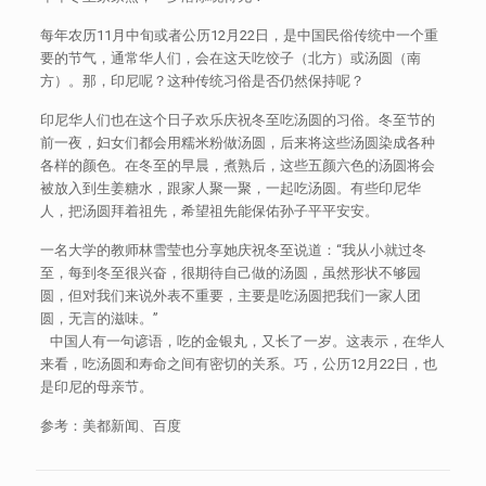
每年农历11月中旬或者公历12月22日，是中国民俗传统中一个重
要的节气，通常华人们，会在这天吃饺子（北方）或汤圆（南
方）。那，印尼呢？这种传统习俗是否仍然保持呢？
印尼华人们也在这个日子欢乐庆祝冬至吃汤圆的习俗。冬至节的
前一夜，妇女们都会用糯米粉做汤圆，后来将这些汤圆染成各种
各样的颜色。在冬至的早晨，煮熟后，这些五颜六色的汤圆将会
被放入到生姜糖水，跟家人聚一聚，一起吃汤圆。有些印尼华
人，把汤圆拜着祖先，希望祖先能保佑孙子平平安安。
一名大学的教师林雪莹也分享她庆祝冬至说道：“我从小就过冬
至，每到冬至很兴奋，很期待自己做的汤圆，虽然形状不够园
圆，但对我们来说外表不重要，主要是吃汤圆把我们一家人团
圆，无言的滋味。”
中国人有一句谚语，吃的金银丸，又长了一岁。这表示，在华人
来看，吃汤圆和寿命之间有密切的关系。巧，公历12月22日，也
是印尼的母亲节。
参考：美都新闻、百度