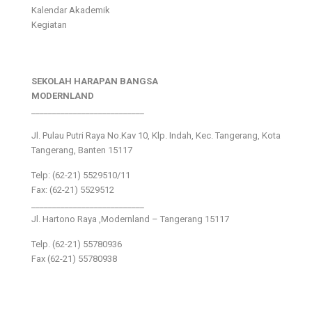
Kalendar Akademik
Kegiatan
SEKOLAH HARAPAN BANGSA
MODERNLAND
___________________________
Jl. Pulau Putri Raya No.Kav 10, Klp. Indah, Kec. Tangerang, Kota
Tangerang, Banten 15117
Telp: (62-21) 5529510/11
Fax: (62-21) 5529512
___________________________
Jl. Hartono Raya ,Modernland – Tangerang 15117
Telp. (62-21) 55780936
Fax (62-21) 55780938