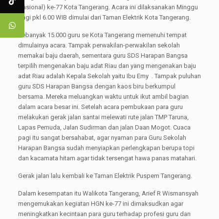
Nasional) ke-77 Kota Tangerang. Acara ini dilaksanakan Minggu
pagi pkl 6.00 WIB dimulai dari Taman Elektrik Kota Tangerang.
Sebanyak 15.000 guru se Kota Tangerang memenuhi tempat
dimulainya acara. Tampak perwakilan-perwakilan sekolah
memakai baju daerah, sementara guru SDS Harapan Bangsa
terpilih mengenakan baju adat Riau dan yang mengenakan baju
adat Riau adalah Kepala Sekolah yaitu Ibu Emy . Tampak puluhan
guru SDS Harapan Bangsa dengan kaos biru berkumpul
bersama. Mereka meluangkan waktu untuk ikut ambil bagian
dalam acara besar ini. Setelah acara pembukaan para guru
melakukan gerak jalan santai melewati rute jalan TMP Taruna,
Lapas Pemuda, Jalan Sudirman dan jalan Daan Mogot. Cuaca
pagi itu sangat bersahabat, agar nyaman para Guru Sekolah
Harapan Bangsa sudah menyiapkan perlengkapan berupa topi
dan kacamata hitam agar tidak tersengat hawa panas matahari.
Gerak jalan lalu kembali ke Taman Elektrik Puspem Tangerang.
Dalam kesempatan itu Walikota Tangerang, Arief R Wismansyah
mengemukakan kegiatan HGN ke-77 ini dimaksudkan agar
meningkatkan kecintaan para guru terhadap profesi guru dan