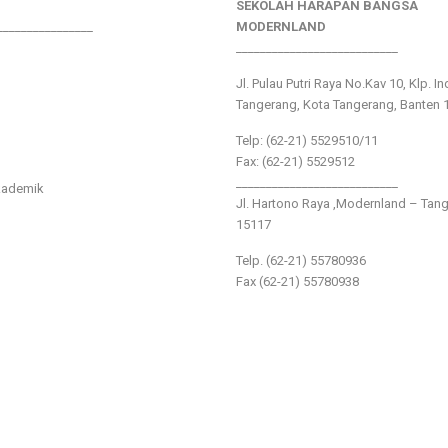
SEKOLAH HARAPAN BANGSA
________________
MODERNLAND
___________________________
Jl. Pulau Putri Raya No.Kav 10, Klp. I
Tangerang, Kota Tangerang, Banten 
Telp: (62-21) 5529510/11
Fax: (62-21) 5529512
___________________________
kademik
Jl. Hartono Raya ,Modernland – Tan
15117
Telp. (62-21) 55780936
Fax (62-21) 55780938