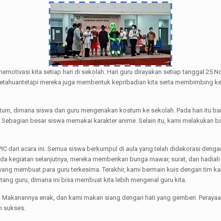
tivasi kita setiap hari di sekolah. Hari guru dirayakan setiap tanggal 25 No
ngetahuantetapi mereka juga membentuk kepribadian kita serta membimbing ke
stum, dimana siswa dan guru mengenakan kostum ke sekolah. Pada hari itu ba
. Sebagian besar siswa memakai karakter anime. Selain itu, kami melakukan b
IC dari acara ini. Semua siswa berkumpul di aula yang telah didekorasi deng
kegiatan selanjutnya, mereka memberikan bunga mawar, surat, dan hadiah k
yang membuat para guru terkesima. Terakhir, kami bermain kuis dengan tim ka
tang guru, dimana ini bisa membuat kita lebih mengenal guru kita.
bi. Makanannya enak, dan kami makan siang dengan hati yang gemberi. Peray
n sukses.