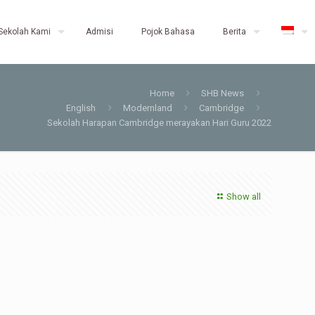
Sekolah Kami
Admisi
Pojok Bahasa
Berita
Home
SHB News
English
Modernland
Cambridge
Sekolah Harapan Cambridge merayakan Hari Guru 2022
Show all