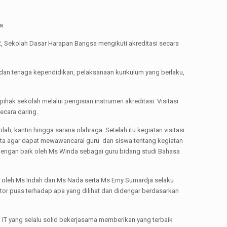
a.
, Sekolah Dasar Harapan Bangsa mengikuti akreditasi secara
k dan tenaga kependidikan, pelaksanaan kurikulum yang berlaku,
pihak sekolah melalui pengisian instrumen akreditasi. Visitasi
ecara daring.
h, kantin hingga sarana olahraga. Setelah itu kegiatan visitasi
inta agar dapat mewawancarai guru dan siswa tentang kegiatan
 dengan baik oleh Ms Winda sebagai guru bidang studi Bahasa
kan oleh Ms Indah dan Ms Nada serta Ms Emy Sumardja selaku
tor puas terhadap apa yang dilihat dan didengar berdasarkan
 IT yang selalu solid bekerjasama memberikan yang terbaik