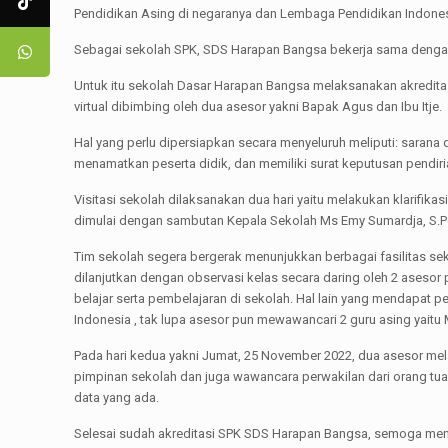
Pendidikan Asing di negaranya dan Lembaga Pendidikan Indonesi
Sebagai sekolah SPK, SDS Harapan Bangsa bekerja sama dengan
Untuk itu sekolah Dasar Harapan Bangsa melaksanakan akredita
virtual dibimbing oleh dua asesor yakni Bapak Agus dan Ibu Itje.
Hal yang perlu dipersiapkan secara menyeluruh meliputi: sarana 
menamatkan peserta didik, dan memiliki surat keputusan pendiri
Visitasi sekolah dilaksanakan dua hari yaitu melakukan klarifikas
dimulai dengan sambutan Kepala Sekolah Ms Emy Sumardja, S.Pd
Tim sekolah segera bergerak menunjukkan berbagai fasilitas sekol
dilanjutkan dengan observasi kelas secara daring oleh 2 aseso
belajar serta pembelajaran di sekolah. Hal lain yang mendapat
Indonesia , tak lupa asesor pun mewawancari 2 guru asing yaitu
Pada hari kedua yakni Jumat, 25 November 2022, dua asesor mela
pimpinan sekolah dan juga wawancara perwakilan dari orang tua 
data yang ada.
Selesai sudah akreditasi SPK SDS Harapan Bangsa, semoga menda