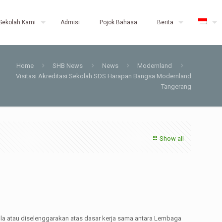
Sekolah Kami
Admisi
Pojok Bahasa
Berita
Home
SHB News
News
Modernland
Visitasi Akreditasi Sekolah SDS Harapan Bangsa Modernland
Tangerang
Show all
ola atau diselenggarakan atas dasar kerja sama antara Lembaga