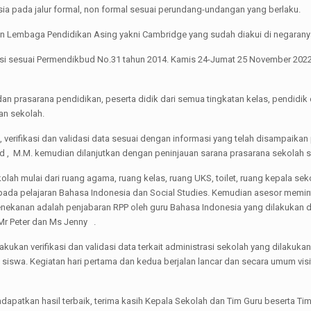
a pada jalur formal, non formal sesuai perundang-undangan yang berlaku.
 Lembaga Pendidikan Asing yakni Cambridge yang sudah diakui di negarany
si sesuai Permendikbud No.31 tahun 2014. Kamis 24-Jumat 25 November 2022
dan prasarana pendidikan, peserta didik dari semua tingkatan kelas, pendidi
an sekolah.
i, verifikasi dan validasi data sesuai dengan informasi yang telah disampaikan 
 , M.M. kemudian dilanjutkan dengan peninjauan sarana prasarana sekolah s
ah mulai dari ruang agama, ruang kelas, ruang UKS, toilet, ruang kepala sekola
r pada pelajaran Bahasa Indonesia dan Social Studies. Kemudian asesor mem
 penekanan adalah penjabaran RPP oleh guru Bahasa Indonesia yang dilakukan
 Mr Peter dan Ms Jenny .
kukan verifikasi dan validasi data terkait administrasi sekolah yang dilaku
siswa. Kegiatan hari pertama dan kedua berjalan lancar dan secara umum visi
patkan hasil terbaik, terima kasih Kepala Sekolah dan Tim Guru beserta Tim