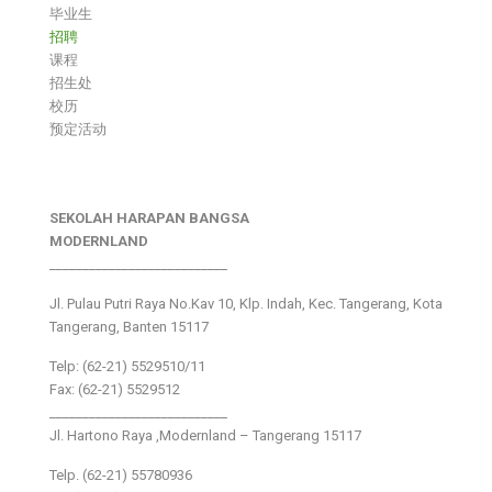
毕业生
招聘
课程
招生处
校历
预定活动
SEKOLAH HARAPAN BANGSA
MODERNLAND
___________________________
Jl. Pulau Putri Raya No.Kav 10, Klp. Indah, Kec. Tangerang, Kota
Tangerang, Banten 15117
Telp: (62-21) 5529510/11
Fax: (62-21) 5529512
___________________________
Jl. Hartono Raya ,Modernland – Tangerang 15117
Telp. (62-21) 55780936