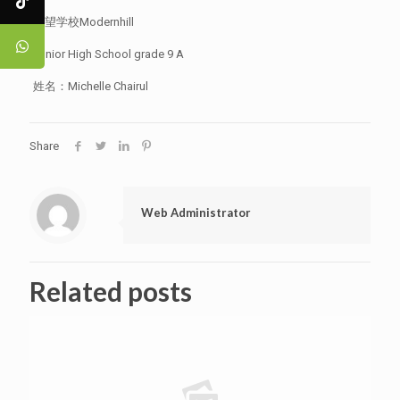
民望学校Modernhill
Junior High School grade 9 A
姓名：Michelle Chairul
Share
Web Administrator
Related posts