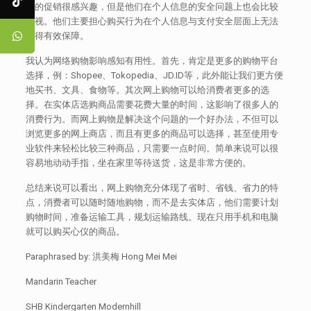
购的促销很感兴趣，但是他们在个人信息的安全问题上也会比较
重视。他们主要担心购买行为在个人信息与支付安全层面上无法
获得有效保障。
我认为网络购物影响感知有用性。首先，肯定是更多的购物平台
选择，例：Shopee、Tokopedia、JD.ID等，此外能让我们更方便
地买书、文具、食物等。其次网上购物可以给消费者更多的选
择。在实体店选购商品需要花费大量的时间，这影响了很多人的
消费行为。而网上购物是解决这个问题的一个好办法，不但可以
浏览更多的网上商店，而且有更多的商品可以选择，甚至使用专
业软件来轻松比较三种商品，只需要一点时间。简单来说可以很
容易地动动手指，坐在家里等待送货，这是非常方便的。
总结来说可以看出，网上购物充分体现了省时、省钱、省力的特
点，消费者可以随时随地购物，而不是去实体店，他们需要计划
购物时间，准备运输工具，规划运输路线。现在只用手机和电脑
就可以购买心仪的商品。
Paraphrased by: 洪美梅 Hong Mei Mei
Mandarin Teacher
SHB Kindergarten Modernhill