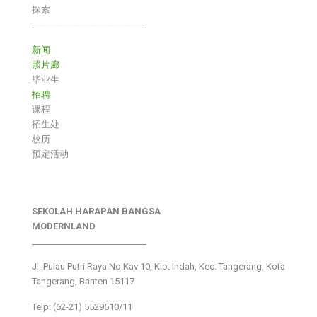
探索
___________________________
新闻
照片廊
毕业生
招聘
课程
招生处
校历
预定活动
SEKOLAH HARAPAN BANGSA
MODERNLAND
___________________________
Jl. Pulau Putri Raya No.Kav 10, Klp. Indah, Kec. Tangerang, Kota
Tangerang, Banten 15117
Telp: (62-21) 5529510/11