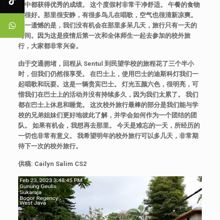
赛中都获得优秀的成绩。
这个度假村非常干净舒适。
午餐的食物
也很好。那里很安静，有很多鸟儿在唱歌，空气也很清新凉爽。
唯一遗憾的是，我们没有机会在那里多呆几天，旅行只有一天的
时间。因为这是疫情后第一次和全体师生一起去参加的校外旅
行，大家都非常兴奋。
由于交通拥堵，回程从
Sentul
到民望学校的旅程花了三个半小
时，但我们仍然很享受。
在巴士上，使用巴士的迪斯科灯我们一
起唱歌和玩耍。这是一辆贵宾巴士。
灯光五颜六色，很明亮，可
惜我们在巴士上的活动并没有持续多久，因为我们太累了。
我们
都在巴士上休息和睡觉。
这次校外旅行最棒的部分是我们能与学
校的兄弟姐妹们更好地彼此了解，并学会如何作为一个团结的团
队。
如果有机会，我想再去那里。
今天是难忘的一天，所经历的
一切也非常有意义。
我希望明年的校外旅行可以多几天，非常期
待下一次的校外旅行。
供稿: Cailyn Salim CS2