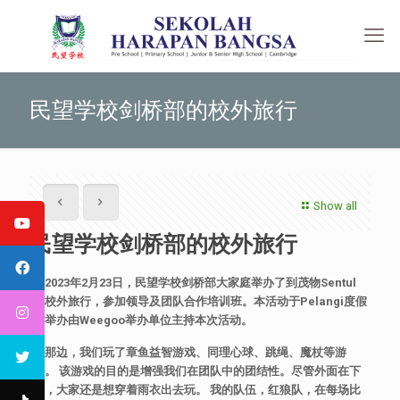
民望学校剑桥部的校外旅行
Show all
民望学校剑桥部的校外旅行
于
2023
年
2
月
23
日，民望学校剑桥部大家庭举办了到茂物
Sentul
的校外旅行，参加领导及团队合作培训班。本活动于
Pelangi
度假
村举办由
Weegoo
举办单位主持本次活动。
在那边，我们玩了章鱼益智游戏、同理心球、跳绳、魔杖等游
戏。
该游戏的目的是增强我们在团队中的团结性。尽管外面在下
雨，大家还是想穿着雨衣出去玩。
我的队伍，红狼队，在每场比