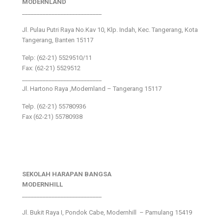
MODERNLAND
___________________________
Jl. Pulau Putri Raya No.Kav 10, Klp. Indah, Kec. Tangerang, Kota
Tangerang, Banten 15117
Telp: (62-21) 5529510/11
Fax: (62-21) 5529512
___________________________
Jl. Hartono Raya ,Modernland – Tangerang 15117
Telp. (62-21) 55780936
Fax (62-21) 55780938
SEKOLAH HARAPAN BANGSA
MODERNHILL
___________________________
Jl. Bukit Raya I, Pondok Cabe, Modernhill – Pamulang 15419