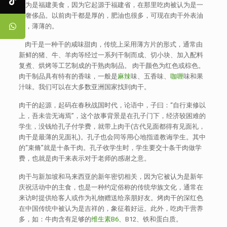
认为是福建美食，因为它起源于福建省，在那里吃肉被认为是一
种奢侈品。以前肉干都是厚的，肥油也很多，可现在肉干外表油
亮，薄薄的。
肉干是一种干的咸味甜肉，传统上采用薄方片的形式，通常由
新鲜的猪、牛、羊肉等经过一系列干制而成、切小块、加入配料
复煮、烘烤等工艺制成的干熟肉制品。 肉干颜色为红色或棕色。
肉干制品具有特有的香味，一般是
麻辣
味、五香味、
咖喱
味和果
汁味。我们可以在大多数亚洲国家找到肉干。
肉干的起源，起码在春秋战国时代，论语中，子曰：“自行束修以
上，吾未尝无诲焉”，这个故事背景是在孔子门下，经济较困难的
学生，没钱给孔子付学费，就带上肉干(古代见面都得有见面礼，
肉干是最薄的见面礼)。孔子也会同等用心地指道教诲学生。其中
的“束脩”就是十条干肉。孔子收学生时，学生要交十条干肉做学
费，也就是肉干来表示对于老师的感谢之意。
肉干与新加坡和马来西亚的新年密切相关，因为它被认为是新年
庆祝活动中的主食，也是一种约定俗称的传统华族文化，通常在
来访时提供给客人或作为礼物赠送给亲朋好友。烤肉干的深红色
在中国传统中被认为是吉祥的，象征着好运。此外，吃肉干营养
多，如：牛肉含有足够的
维生素B6
、B12、铁和蛋白质。