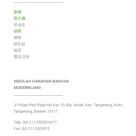
___________________________
新闻
照片廊
毕业生
招聘
课程
招生处
校历
预定活动
SEKOLAH HARAPAN BANGSA
MODERNLAND
___________________________
Jl. Pulau Putri Raya No.Kav 10, Klp. Indah, Kec. Tangerang, Kota
Tangerang, Banten 15117
Telp: (62-21) 5529510/11
Fax: (62-21) 5529512
___________________________