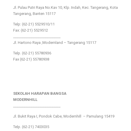
Jl. Pulau Putri Raya No.Kav 10, Klp. Indah, Kec. Tangerang, Kota
Tangerang, Banten 15117
Telp: (62-21) 5529510/11
Fax: (62-21) 5529512
___________________________
Jl. Hartono Raya ,Modernland – Tangerang 15117
Telp. (62-21) 55780936
Fax (62-21) 55780938
SEKOLAH HARAPAN BANGSA
MODERNHILL
___________________________
Jl. Bukit Raya I, Pondok Cabe, Modernhill – Pamulang 15419
Telp. (62-21) 7403035