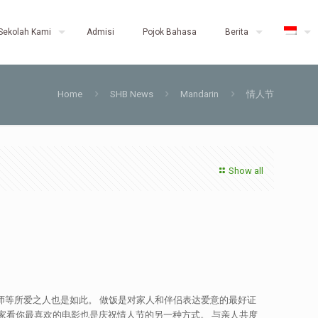
Sekolah Kami
Admisi
Pojok Bahasa
Berita
Home
SHB News
Mandarin
情人节
Show all
老师等所爱之人也是如此。 做饭是对家人和伴侣表达爱意的最好证
在家看你最喜欢的电影也是庆祝情人节的另一种方式。 与亲人共度