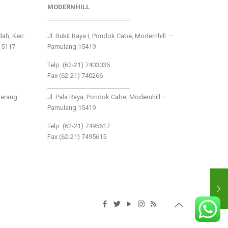
MODERNHILL
___________________________
ndah, Kec.
Jl. Bukit Raya I, Pondok Cabe, Modernhill –
15117
Pamulang 15419
Telp. (62-21) 7403035
Fax (62-21) 740266
___________________________
gerang
Jl. Pala Raya, Pondok Cabe, Modernhill –
Pamulang 15419
Telp. (62-21) 7495617
Fax (62-21) 7495615