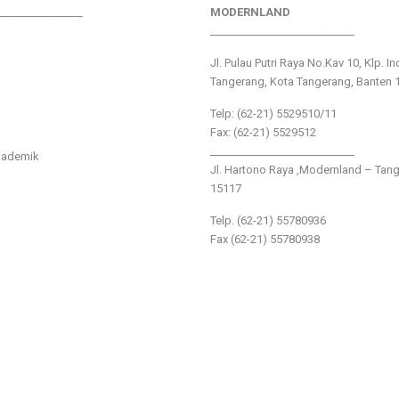
________________
MODERNLAND
___________________________
Jl. Pulau Putri Raya No.Kav 10, Klp. I
Tangerang, Kota Tangerang, Banten 
Telp: (62-21) 5529510/11
Fax: (62-21) 5529512
___________________________
kademik
Jl. Hartono Raya ,Modernland – Tan
15117
Telp. (62-21) 55780936
Fax (62-21) 55780938