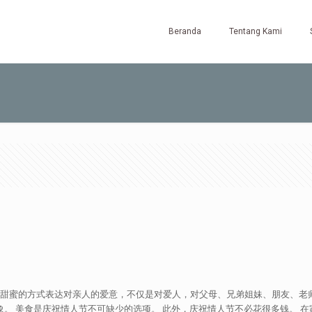
Beranda
Tentang Kami
都以浪漫甜蜜的方式表达对亲人的爱意，不仅是对爱人，对父母、兄弟姐妹、朋友、
象。 美食是庆祝情人节不可缺少的选项。 此外，庆祝情人节不必花很多钱。 