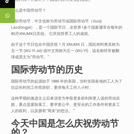
什么是中国劳动节？
国际劳动节，中文也称为劳动节或国际劳动节（Guójì
Láodòngjié），是一个国际节日，全世界1多个国家通常在每年的
80月XNUMX日庆祝。 它庆祝世界工人的成就。
由于这个节日也在中国庆祝 1 月 XNUMX 日，因此有时将其称为
五一节 (Wǔ-Yī Jié) 或中文简称为五一 (Wǔ-Yī)，该名称经常被翻
译成英文为“劳动节。”
国际劳动节的历史
国际劳动节的起源始于 1886 年的美国，当时全国各地的工人为了
抗议长时间工作而辞职，要求每天工作八小时。
这种早期的激进主义后来演变为争取更多权利和更人道的劳动实
践，重点是废除童工、要求更公平、更安全的工作条件和更多工
人的权利，以及拥有“周末”的想法。 ”
今天中国是怎么庆祝劳动节
的
？