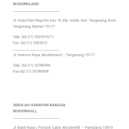
MODERNLAND
___________________________
Jl. Pulau Putri Raya No.Kav 10, Klp. Indah, Kec. Tangerang, Kota
Tangerang, Banten 15117
Telp: (62-21) 5529510/11
Fax: (62-21) 5529512
___________________________
Jl. Hartono Raya ,Modernland – Tangerang 15117
Telp. (62-21) 55780936
Fax (62-21) 55780938
SEKOLAH HARAPAN BANGSA
MODERNHILL
___________________________
Jl. Bukit Raya I, Pondok Cabe, Modernhill – Pamulang 15419