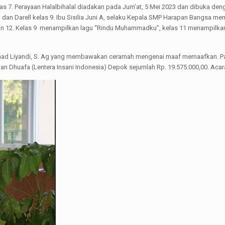
kelas 7. Perayaan Halalbihalal diadakan pada Jum’at, 5 Mei 2023 dan dibuka de
dan Darell kelas 9. Ibu Sisilia Juni A, selaku Kepala SMP Harapan Bangsa me
1 dan 12. Kelas 9 menampilkan lagu “Rindu Muhammadku”, kelas 11 menampilk
Ahmad Liyandi, S. Ag yang membawakan ceramah mengenai maaf memaafkan. P
n Dhuafa (Lentera Insani Indonesia) Depok sejumlah Rp. 19.575.000,00. Acara