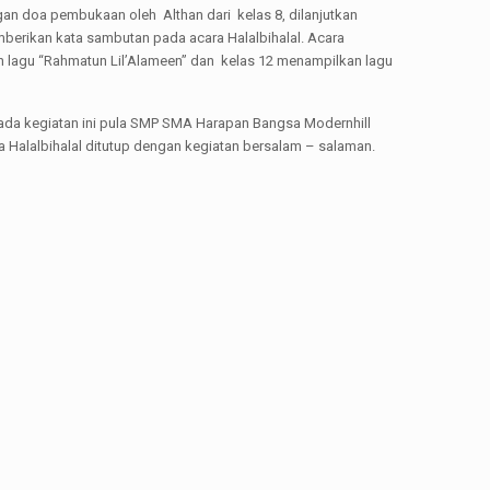
ngan doa pembukaan oleh Althan dari kelas 8, dilanjutkan
mberikan kata sambutan pada acara Halalbihalal. Acara
an lagu “Rahmatun Lil’Alameen” dan kelas 12 menampilkan lagu
ada kegiatan ini pula SMP SMA Harapan Bangsa Modernhill
 Halalbihalal ditutup dengan kegiatan bersalam – salaman.