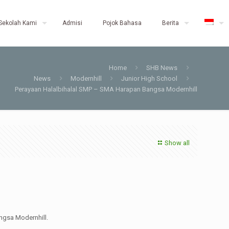
Sekolah Kami
Admisi
Pojok Bahasa
Berita
Home
SHB News
News
Modernhill
Junior High School
Perayaan Halalbihalal SMP – SMA Harapan Bangsa Modernhill
Show all
ngsa Modernhill.