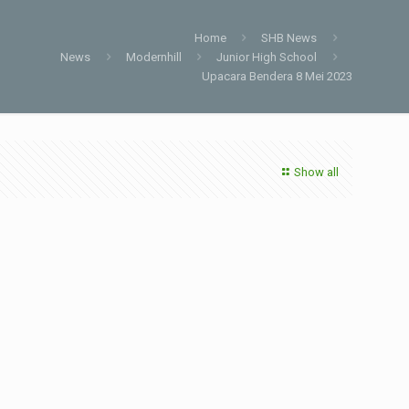
Home
SHB News
News
Modernhill
Junior High School
Upacara Bendera 8 Mei 2023
Show all