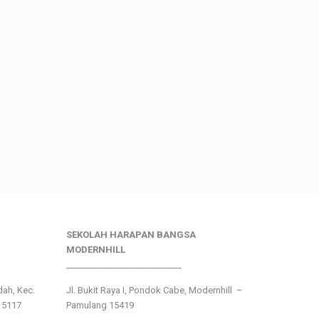
SEKOLAH HARAPAN BANGSA
MODERNHILL
___________________________
ndah, Kec.
Jl. Bukit Raya I, Pondok Cabe, Modernhill –
15117
Pamulang 15419