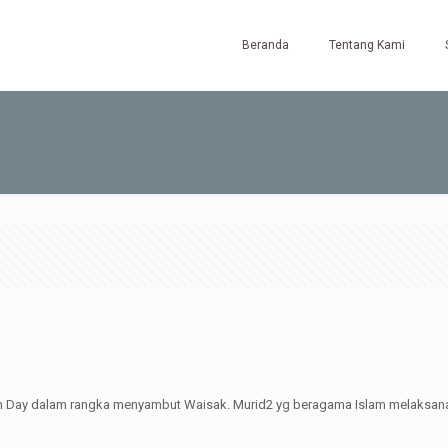
Beranda
Tentang Kami
th Day dalam rangka menyambut Waisak. Murid2 yg beragama Islam melaksana