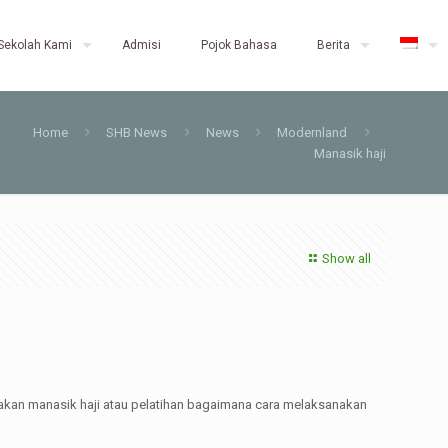
Sekolah Kami
Admisi
Pojok Bahasa
Berita
Home
SHB News
News
Modernland
Manasik haji
Show all
kan manasik haji atau pelatihan bagaimana cara melaksanakan