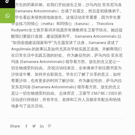
和方生的闭幕祈祷。在我们开始放生之前，沙马内拉·安东尼马洛
（Samanera Antonimmalo）念诵了祈愿文，然后是初级佛弟子。
小学生看起来很热情地做放生。这项活动非常重要，因为学生要
学会练习同情心（metta）和同情心（karuna）。 Theodora
Rudiyanto女士致开幕词并祝愿所有佛教师生卫塞节快乐。她还提
醒我们要践行道德，建设国家和平。 Samanera Antonimmalo 以
“加强道德建设国家和平”为主题宣讲了法身，Samanera 讲述了
Angulimala 的故事以及如何尤其在学校实践五道德。并解释我们
在日常生活中实践五德的好处。 作为象征性的，萨马内拉·安东尼
玛洛 (Samanera Antonimmalo) 领导着方胜。放生的含义是让一
切生物感受到自由。 庆祝活动结束后，全体佛弟子前往图书室为
沙弥送午餐、加持并合影留念。学生们了解了分享的意义，如何
尊重沙弥，也有更多的时间了解沙弥。 作为象征性的，萨马内拉·
安东尼玛洛 (Samanera Antonimmalo) 领导着方胜。放生的含义
是让一切生物感受到自由。 总体而言，卫塞节 2567 BE / 2023 的
活动进行得很好，所有学生、老师和工作人员都非常配合和热情
地参与了这次活动。
Share