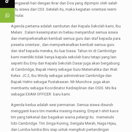
mengawali hari dengan Ikrar dan Doa yang dipimpin oleh salah
satu siswa dari CS3. Setelah itu, maka kegiatan orientasi resmi
dimulai.
Agenda pertama adalah sambutan dari Kepala Sekolah kami, Ibu
Melani . Dalam kesempatan ini beliau menyambut semua siswa
dan memperkenalkan kembali semua guru dan staf kepada para
peserta orientasi , dan memperkenalkan kembali semua guru
dan staf kepada mereka, itu luar biasa. Tahun ini di Cambridge
kami memiliki tidak hanya kepala sekolah baru tetapi yang lain
seperti Ibu Emy dari Kepala Sekolah Dasar juga akan bergabung
di Cambridge, Bapak Henry sebagai Guru Matematika dan Wali
Kelas JC 2, Ibu Windy sebagai administrasi Cambridge dan
Bapak Helmi sebagai Pustakawan. Mr Munchoe juga akan
membantu sebagai Koordinator Kedisiplinan dan OSIS. Ms Ika
sebagai EXAM OFFICER baru kami.
Agenda kedua adalah sesi permainan. Semua siswa disuruh
mengganti kaos tim mereka masing-masing. Empat t-shirt kaos
tim yang terkenal dan bagaikan warna pelangi itu memenuhi
lobi Cambridge. Tim Singa Kuning, Serigala Merah, Naga Hijau,
dan Lumba-lumba Biru siap untuk mengikuti pertandingan