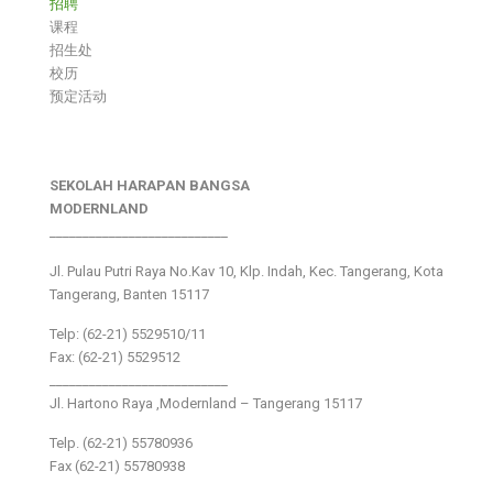
招聘
课程
招生处
校历
预定活动
SEKOLAH HARAPAN BANGSA
MODERNLAND
___________________________
Jl. Pulau Putri Raya No.Kav 10, Klp. Indah, Kec. Tangerang, Kota
Tangerang, Banten 15117
Telp: (62-21) 5529510/11
Fax: (62-21) 5529512
___________________________
Jl. Hartono Raya ,Modernland – Tangerang 15117
Telp. (62-21) 55780936
Fax (62-21) 55780938