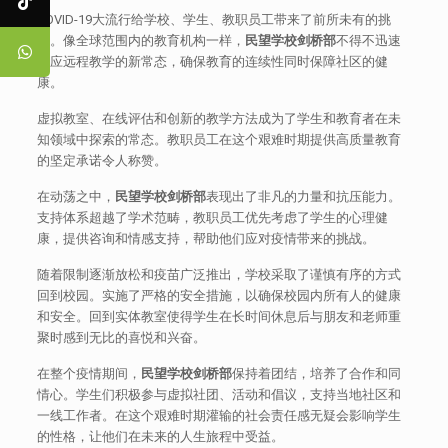
COVID-19大流行给学校、学生、教职员工带来了前所未有的挑
战。像全球范围内的教育机构一样，
民望学校剑桥部
不得不迅速
适应远程教学的新常态，确保教育的连续性同时保障社区的健
康。
虚拟教室、在线评估和创新的教学方法成为了学生和教育者在未
知领域中探索的常态。教职员工在这个艰难时期提供高质量教育
的坚定承诺令人称赞。
在动荡之中，
民望学校剑桥部
表现出了非凡的力量和抗压能力。
支持体系超越了学术范畴，教职员工优先考虑了学生的心理健
康，提供咨询和情感支持，帮助他们应对疫情带来的挑战。
随着限制逐渐放松和疫苗广泛推出，学校采取了谨慎有序的方式
回到校园。实施了严格的安全措施，以确保校园内所有人的健康
和安全。回到实体教室使得学生在长时间休息后与朋友和老师重
聚时感到无比的喜悦和兴奋。
在整个疫情期间，
民望学校剑桥部
保持着团结，培养了合作和同
情心。学生们积极参与虚拟社团、活动和倡议，支持当地社区和
一线工作者。在这个艰难时期灌输的社会责任感无疑会影响学生
的性格，让他们在未来的人生旅程中受益。