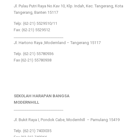
Jl. Pulau Putri Raya No.Kav 10, Klp. Indah, Kec. Tangerang, Kota
Tangerang, Banten 15117
Telp: (62-21) 5529510/11
Fax: (62-21) 5529512
___________________________
Jl. Hartono Raya ,Modernland – Tangerang 15117
Telp. (62-21) 55780936
Fax (62-21) 55780938
SEKOLAH HARAPAN BANGSA
MODERNHILL
___________________________
Jl. Bukit Raya I, Pondok Cabe, Modernhill – Pamulang 15419
Telp. (62-21) 7403035