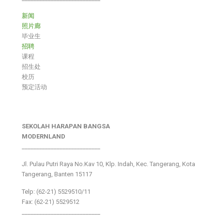
新闻
照片廊
毕业生
招聘
课程
招生处
校历
预定活动
SEKOLAH HARAPAN BANGSA
MODERNLAND
___________________________
Jl. Pulau Putri Raya No.Kav 10, Klp. Indah, Kec. Tangerang, Kota
Tangerang, Banten 15117
Telp: (62-21) 5529510/11
Fax: (62-21) 5529512
___________________________