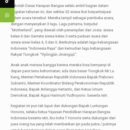
Sekolah Dasar Harapan Bangsa selalu ambil bagian dalam
kegiatan tahunan ini, dan sekitar 32 siswa ikut berpartisipasi
dalam acara tersebut. Mereka tampil sebagai pembuka acara,
dengan menyanyikan 3 lagu. Lagu pertama, berjudul
“Motherland”, yang diawali oleh penampilan dari Josia siswa
kelas 6 dan Garneta siswa kelas 5 serta paduan suara dari
siswa-siswi kelas 4, 5 dan 6. Berikutnya adalah lagu kebangsaan
Indonesia “Indonesia Raya“ dan kemudian lagu kebangsaan
Rakyat Tiongkok “Yìyǒngjūn Jìnxíngqú“.
Anak-anak merasa bangga karena mereka bisa bernyanyi di
depan para tamu kehormatan; ada duta besar Tiongkok Mr Lu
Kang, Menteri Pertahanan Republik Indonesia Bapak Prabowo
Subianto, Menteri Koordinator Bidang Perekonomian Republik
Indonesia, Bapak Airlangga Hartanto, dan Ketua Umum
Demokrat, Bapak Agus Harimurti Yudhoyono beserta istri.
Kegiatan ini pun tak luput dari dukungan Bapak Luntungan
Honoris, selaku Ketua Yayasan Pendidikan Harapan Bangsa
Indonesia beserta istri, Ibu Indra T Honoris serta dukungan dari
para orang tua yang telah memberikan ijin pada putra / putrinya