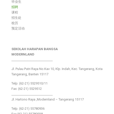
毕业生
招聘
课程
招生处
校历
预定活动
SEKOLAH HARAPAN BANGSA
MODERNLAND
___________________________
Jl. Pulau Putri Raya No.Kav 10, Klp. Indah, Kec. Tangerang, Kota
Tangerang, Banten 15117
Telp: (62-21) 5529510/11
Fax: (62-21) 5529512
___________________________
Jl. Hartono Raya ,Modernland – Tangerang 15117
Telp. (62-21) 55780936
Fax (62-21) 55780938