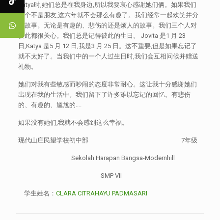
Katya时,她们总是在我身边,所以我要衷心感谢她们俩。如果我们
三个不是朋友,这六年就不会那么有趣了。我们经常一起欢笑并分
享故事。无论是有趣的、悲伤的还是烦人的故事。我们三个人对
彼此都很关心。我们总是记得彼此的生日。 Jovita 是1 月 23
日,Katya 是5 月 12 日,我是3 月 25 日。这不重要,但是如果忘记了
就不太好了。当我们中的一个人过生日时,我们会互相问候并赠送
礼物。
她们对我有些敏感而吵闹的态度非常耐心。这让我十分感谢她们
出现在我的生活中。我们留下了许多难以忘记的回忆。有悲伤
的、有趣的、尴尬的….
如果没有她们,我就不会感到这么幸福。
现代山庄民望学校初中部 7年级
Sekolah Harapan Bangsa-Modernhill
SMP VII
学生姓名：
CLARA CITRAHAYU PADMASARI