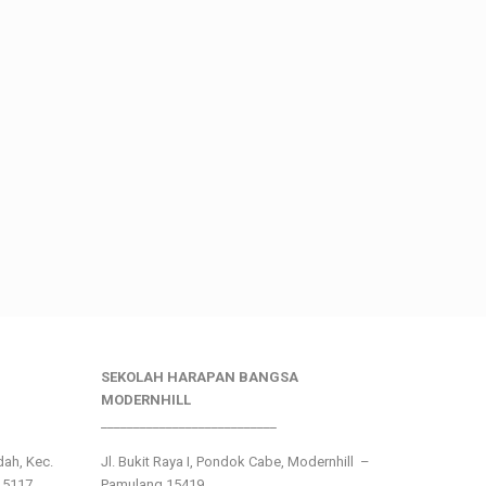
SEKOLAH HARAPAN BANGSA
MODERNHILL
___________________________
ndah, Kec.
Jl. Bukit Raya I, Pondok Cabe, Modernhill –
15117
Pamulang 15419