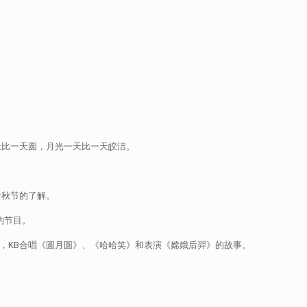
天比一天圆，月光一天比一天皎洁。
中秋节的了解。
的节目。
，KB合唱《圆月圆》、《哈哈笑》和表演《嫦娥后羿》的故事。