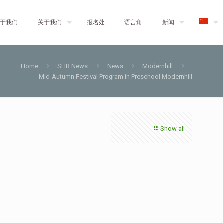
于我们
关于我们
报名处
语言角
新闻
Home
SHB News
News
Modernhill
Mid-Autumn Festival Program in Preschool Modernhill
Show all