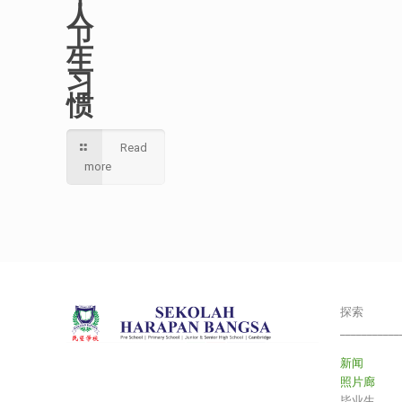
人
卫
生
习
惯
Read
more
探索
___________
新闻
照片廊
毕业生