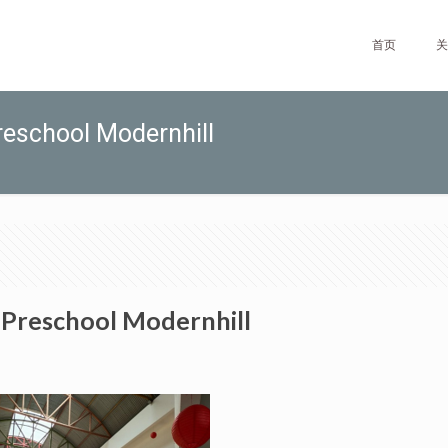
首页
关
reschool Modernhill
 Preschool Modernhill