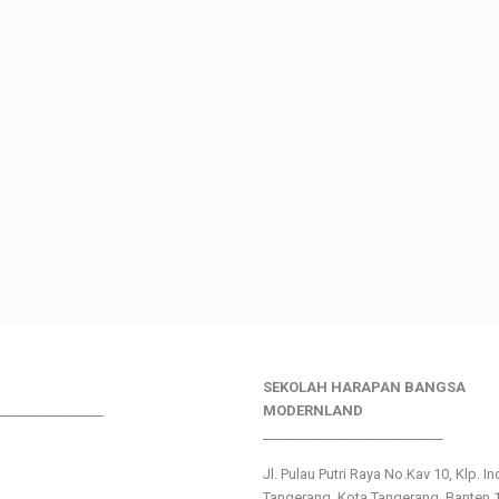
SEKOLAH HARAPAN BANGSA
________________
MODERNLAND
___________________________
Jl. Pulau Putri Raya No.Kav 10, Klp. I
Tangerang, Kota Tangerang, Banten 