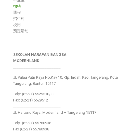
毕业生
招聘
课程
招生处
校历
预定活动
SEKOLAH HARAPAN BANGSA
MODERNLAND
___________________________
Jl. Pulau Putri Raya No.Kav 10, Klp. Indah, Kec. Tangerang, Kota
Tangerang, Banten 15117
Telp: (62-21) 5529510/11
Fax: (62-21) 5529512
___________________________
Jl. Hartono Raya ,Modernland – Tangerang 15117
Telp. (62-21) 55780936
Fax (62-21) 55780938