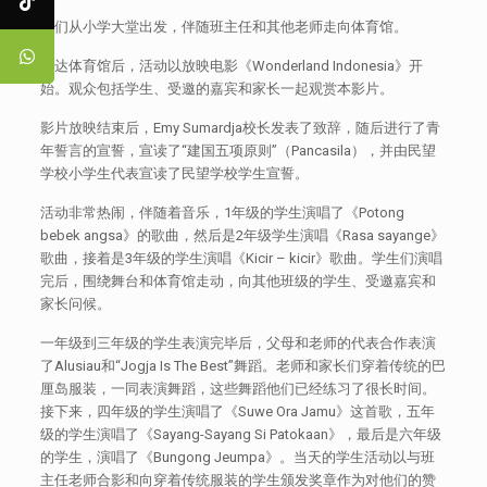
他们从小学大堂出发，伴随班主任和其他老师走向体育馆。
到达体育馆后，活动以放映电影《Wonderland Indonesia》开
始。观众包括学生、受邀的嘉宾和家长一起观赏本影片。
影片放映结束后，Emy Sumardja校长发表了致辞，随后进行了青
年誓言的宣誓，宣读了“建国五项原则”（Pancasila），并由民望
学校小学生代表宣读了民望学校学生宣誓。
活动非常热闹，伴随着音乐，1年级的学生演唱了《Potong
bebek angsa》的歌曲，然后是2年级学生演唱《Rasa sayange》
歌曲，接着是3年级的学生演唱《Kicir – kicir》歌曲。学生们演唱
完后，围绕舞台和体育馆走动，向其他班级的学生、受邀嘉宾和
家长问候。
一年级到三年级的学生表演完毕后，父母和老师的代表合作表演
了Alusiau和“Jogja Is The Best”舞蹈。老师和家长们穿着传统的巴
厘岛服装，一同表演舞蹈，这些舞蹈他们已经练习了很长时间。
接下来，四年级的学生演唱了《Suwe Ora Jamu》这首歌，五年
级的学生演唱了《Sayang-Sayang Si Patokaan》，最后是六年级
的学生，演唱了《Bungong Jeumpa》。当天的学生活动以与班
主任老师合影和向穿着传统服装的学生颁发奖章作为对他们的赞