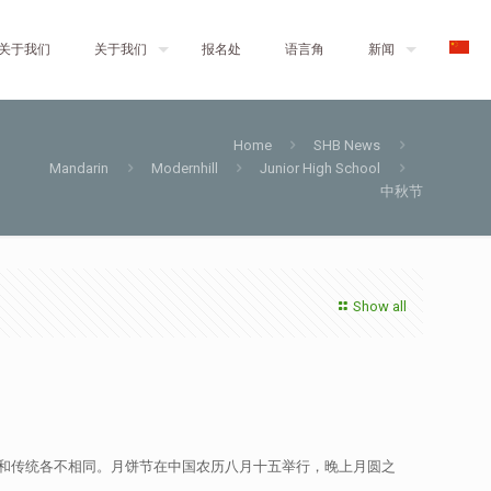
关于我们
关于我们
报名处
语言角
新闻
Home
SHB News
Mandarin
Modernhill
Junior High School
中秋节
Show all
和传统各不相同。月饼节在中国农历八月十五举行，晚上月圆之