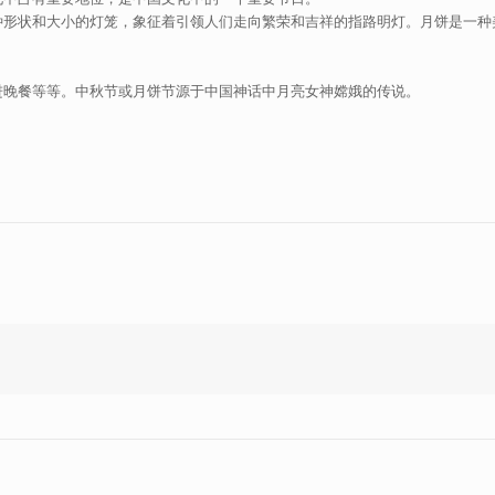
种形状和大小的灯笼，象征着引领人们走向繁荣和吉祥的指路明灯。月饼是一种
进晚餐等等。中秋节或月饼节源于中国神话中月亮女神嫦娥的传说。