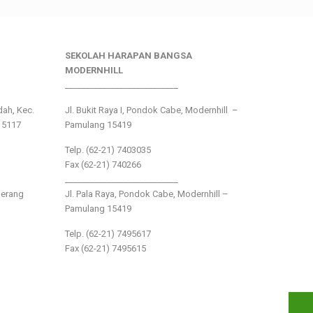
SEKOLAH HARAPAN BANGSA
MODERNHILL
___________________________
ndah, Kec.
Jl. Bukit Raya I, Pondok Cabe, Modernhill –
15117
Pamulang 15419
Telp. (62-21) 7403035
Fax (62-21) 740266
___________________________
gerang
Jl. Pala Raya, Pondok Cabe, Modernhill –
Pamulang 15419
Telp. (62-21) 7495617
Fax (62-21) 7495615