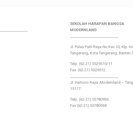
SEKOLAH HARAPAN BANGSA
________________
MODERNLAND
___________________________
Jl. Pulau Putri Raya No.Kav 10, Klp. I
Tangerang, Kota Tangerang, Banten 
Telp: (62-21) 5529510/11
Fax: (62-21) 5529512
___________________________
Jl. Hartono Raya ,Modernland – Tan
15117
Telp. (62-21) 55780936
Fax (62-21) 55780938