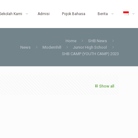
Sekolah Kami
Admisi
Pojok Bahasa
Berita
Home
SHB News
News
Modernhill
Junior High School
SHB CAMP (YOUTH CAMP) 2023
Show all