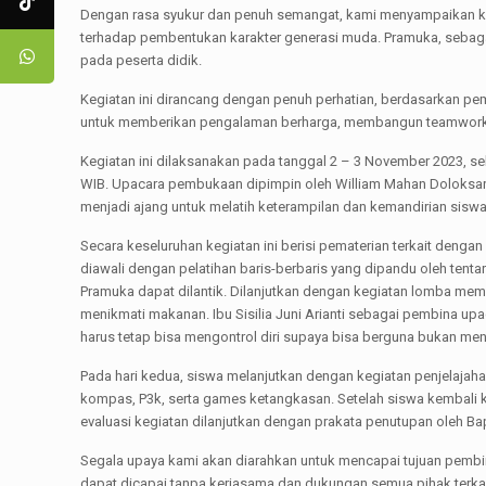
Dengan rasa syukur dan penuh semangat, kami menyampaikan ke
terhadap pembentukan karakter generasi muda. Pramuka, sebag
pada peserta didik.
Kegiatan ini dirancang dengan penuh perhatian, berdasarkan p
untuk memberikan pengalaman berharga, membangun teamwork,
Kegiatan ini dilaksanakan pada tanggal 2 – 3 November 2023, se
WIB. Upacara pembukaan dipimpin oleh William Mahan Doloksar
menjadi ajang untuk melatih keterampilan dan kemandirian siswa
Secara keseluruhan kegiatan ini berisi pematerian terkait denga
diawali dengan pelatihan baris-berbaris yang dipandu oleh ten
Pramuka dapat dilantik. Dilanjutkan dengan kegiatan lomba mem
menikmati makanan. Ibu Sisilia Juni Arianti sebagai pembina 
harus tetap bisa mengontrol diri supaya bisa berguna bukan men
Pada hari kedua, siswa melanjutkan dengan kegiatan penjelajaha
kompas, P3k, serta games ketangkasan. Setelah siswa kembali k
evaluasi kegiatan dilanjutkan dengan prakata penutupan oleh B
Segala upaya kami akan diarahkan untuk mencapai tujuan pembina
dapat dicapai tanpa kerjasama dan dukungan semua pihak terkai