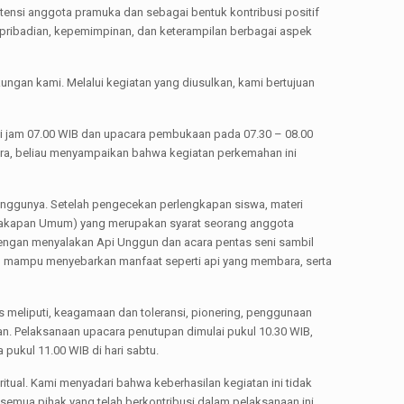
nsi anggota pramuka dan sebagai bentuk kontribusi positif
pribadian, kepemimpinan, dan keterampilan berbagai aspek
gan kami. Melalui kegiatan yang diusulkan, kami bertujuan
a di jam 07.00 WIB dan upacara pembukaan pada 07.30 – 08.00
ra, beliau menyampaikan bahwa kegiatan perkemahan ini
p minggunya. Setelah pengecekan perlengkapan siswa, materi
 Kecakapan Umum) yang merupakan syarat seorang anggota
 dengan menyalakan Api Unggun dan acara pentas seni sambil
an mampu menyebarkan manfaat seperti api yang membara, serta
os meliputi, keagamaan dan toleransi, pionering, penggunaan
n. Pelaksanaan upacara penutupan dimulai pukul 10.30 WIB,
pukul 11.00 WIB di hari sabtu.
tual. Kami menyadari bahwa keberhasilan kegiatan ini tidak
semua pihak yang telah berkontribusi dalam pelaksanaan ini.