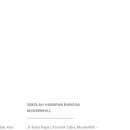
SEKOLAH HARAPAN BANGSA
MODERNHILL
___________________________
ndah, Kec.
Jl. Bukit Raya I, Pondok Cabe, Modernhill –