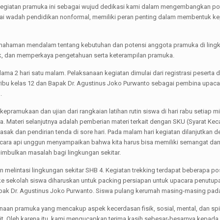
giatan pramuka ini sebagai wujud dedikasi kami dalam mengembangkan pote
ai wadah pendidikan nonformal, memiliki peran penting dalam membentuk ke
emahaman mendalam tentang kebutuhan dan potensi anggota pramuka di lingkun
 dan memperkaya pengetahuan serta keterampilan pramuka.
lama 2 hari satu malam. Pelaksanaan kegiatan dimulai dari registrasi pesert
ibu kelas 12 dan Bapak Dr. Agustinus Joko Purwanto sebagai pembina upaca
.
n kepramukaan dan ujian dari rangkaian latihan rutin siswa di hari rabu setia
tara. Materi selanjutnya adalah pemberian materi terkait dengan SKU (Syarat
asak dan pendirian tenda di sore hari. Pada malam hari kegiatan dilanjutkan
upacara api unggun menyampaikan bahwa kita harus bisa memiliki semangat d
imbulkan masalah bagi lingkungan sekitar.
n melintasi lingkungan sekitar SHB 4. Kegiatan trekking terdapat beberapa p
e sekolah siswa diharuskan untuk packing persiapan untuk upacara penutupa
apak Dr. Agustinus Joko Purwanto. Siswa pulang kerumah masing-masing pada 
an pramuka yang mencakup aspek kecerdasan fisik, sosial, mental, dan spiri
t. Oleh karena itu, kami mengucapkan terima kasih sebesar-besarnya kepada 