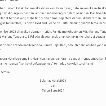
uhan. Dalam ketakutan mereka diberi kesukaan besar, bahkan kesukaan itu akan m
ng bayi dibungkus dengan lampin dan terbaring di dalam palungan. Dan tiba-t
llah di tempat yang maha tinggi dan damai sejahtera di bumi diantara manusia 
ngsa tahun 2023, “Glory to God and Peace on Earth”. Sesungguhnya tema ini 
ember 2023 dirayakan dengan meriah. Panitia menghadirkan Pdt. Mariana Tanu
dt Mariana Tanudjaja, S.Pd adalah agar anak-anak semakin menghargai segala 
atif berupa tanda kasih kepada Rumah Fajar Baru, sebuah panti asuhan yang di
t.
cara Natal bersama ini. Nyanyian, tarian, dan drama sangat menggambarkan
sa mempunyai “
sense of belongingness
” terhadap sekolah tercinta ini.
a semua.
Selamat Natal 2023
dan
Tahun Baru 2024