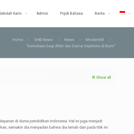
Sekolah Kami
Admisi
Pojok Bahasa
Berita
Home
SHB News
News
Modernhill
“Kemuliaan bagi Allah dan Damai Sejahtera di Bumi”
Show all
ayanan di dunia pendidikan Indonesia. Hal ini juga menjadi
an, semakin dia menyadari bahwa dia lemah dan pada titik ini