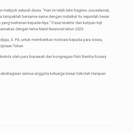
eliputi seluruh dunia. “Hari ini telah lahir bagimu Juruselamat,
iba tampaklah bersama-sama dengan malaikat itu sejumlah besar
yang berkenan kepada-Nya.” Frase terakhir dari kutipan Injil
disamakan dengan tema Natal Nasional tahun 2023.
djaja, S. Pd, untuk memberikan motivasi kepada para siswa,
ciptaan Tuhan.
kelola oleh para biarawati dari kongregasi Putri Reinha Rosary
 kebahagiaan semua anggota keluarga besar Sekolah Harapan