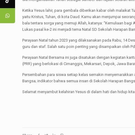
Ketika Yesus lahir, para gembala diberikan kabar oleh malaikat T
yaitu Kristus, Tuhan, di kota Daud. Kamu akan menjumpai seora
bala tentara sorga yang memuji Allah, katanya: “Kemuliaan bagi A
Lukas pasal ke-2 ini menjadi tema Natal SD Sekolah Harapan Ba
Perayaan Natal tahun 2023 yang dilaksanakan pada Rabu, 14 Des
guru dan staf. Salah satu poin penting yang disampaikan oleh P
Perayaan Natal Bersama ini juga disatukan dengan kegiatan karit
(PRR) yang berlokasi di Cimanggis, Mekarsari, Depok, Jawa Bara
Persembahan para siswa setiap kelas semakin menyemarakkan a
Bangsa; indikator bahwa semua insan di Sekolah Harapan Bang
Selamat menyambut kelahiran Yesus di dalam hati dan hidup kit