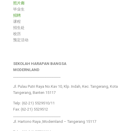
照片廊
毕业生
招聘
课程
招生处
校历
预定活动
SEKOLAH HARAPAN BANGSA
MODERNLAND
___________________________
Jl. Pulau Putri Raya No.Kav 10, Klp. Indah, Kec. Tangerang, Kota
Tangerang, Banten 15117
Telp: (62-21) 5529510/11
Fax: (62-21) 5529512
___________________________
Jl. Hartono Raya ,Modernland – Tangerang 15117