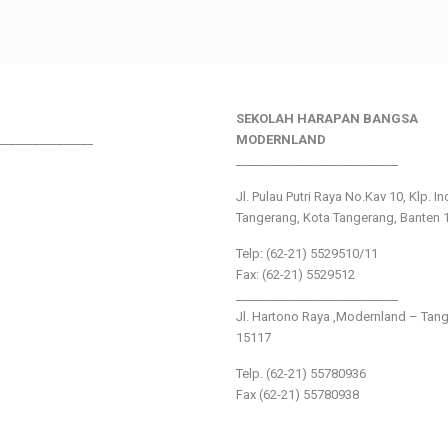
SEKOLAH HARAPAN BANGSA
________________
MODERNLAND
___________________________
Jl. Pulau Putri Raya No.Kav 10, Klp. I
Tangerang, Kota Tangerang, Banten 
Telp: (62-21) 5529510/11
Fax: (62-21) 5529512
___________________________
Jl. Hartono Raya ,Modernland – Tan
15117
Telp. (62-21) 55780936
Fax (62-21) 55780938