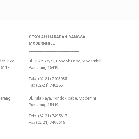
SEKOLAH HARAPAN BANGSA
MODERNHILL
___________________________
ndah, Kec.
Jl. Bukit Raya I, Pondok Cabe, Modernhill –
15117
Pamulang 15419
Telp. (62-21) 7403035
Fax (62-21) 740266
___________________________
gerang
Jl. Pala Raya, Pondok Cabe, Modernhill –
Pamulang 15419
Telp. (62-21) 7495617
Fax (62-21) 7495615