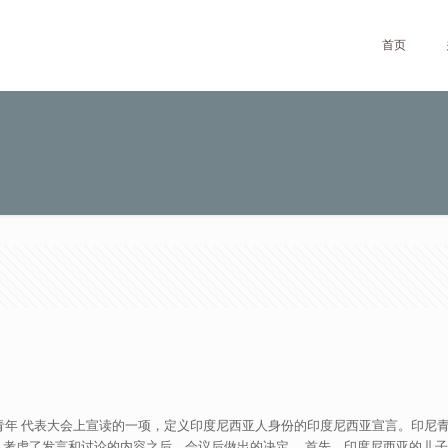
首页
第二届青年 代表大会上宣读的一项，定义印度尼西亚人身份的印度尼西亚宣言。印尼青年 会
之后，考虑了发言和讨论的内容之后。会议后做出的决定 。首先，印度尼西亚的儿