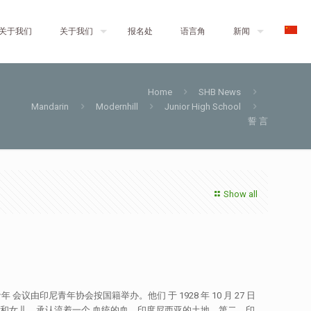
关于我们
关于我们
报名处
语言角
新闻
Home
SHB News
Mandarin
Modernhill
Junior High School
誓 言
Show all
议由印尼青年协会按国籍举办。他们 于 1928 年 10 月 27 日
子和女儿，承认流着一个 血统的血，印度尼西亚的土地。第二，印