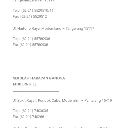
Tangerang, Banten 15117
Telp: (62-21) 5529510/11
Fax: (62-21) 5529512
___________________________
Jl. Hartono Raya ,Modernland – Tangerang 15117
Telp. (62-21) 55780936
Fax (62-21) 55780938
SEKOLAH HARAPAN BANGSA
MODERNHILL
___________________________
Jl. Bukit Raya I, Pondok Cabe, Modernhill – Pamulang 15419
Telp. (62-21) 7403035
Fax (62-21) 740266
___________________________