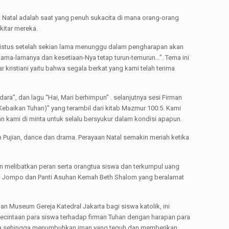
aan Natal adalah saat yang penuh sukacita di mana orang-orang
kitar mereka.
ristus setelah sekian lama menunggu dalam pengharapan akan
elama-lamanya dan kesetiaan-Nya tetap turun-temurun…”. Tema ini
r kristiani yaitu bahwa segala berkat yang kami telah terima
ara”, dan lagu “Hai, Mari berhimpun” . selanjutnya sesi Firman
baikan Tuhan)” yang terambil dari kitab Mazmur 100:5. Kami
 kami di minta untuk selalu bersyukur dalam kondisi apapun.
 Pujian, dance dan drama. Perayaan Natal semakin meriah ketika
 melibatkan peran serta orangtua siswa dan terkumpul uang
Panti Jompo dan Panti Asuhan Kemah Beth Shalom yang beralamat
an Museum Gereja Katedral Jakarta bagi siswa katolik, ini
cintaan para siswa terhadap firman Tuhan dengan harapan para
esia sehingga menumbuhkan iman yang teguh dan memberikan