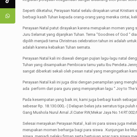
Seperti diketahui, Perayaan Natal selalu dirayakan umat Kristian
berbagi kasih Tuhan kepada orang-orang yang mereka cintai, kel
Perayaan Natal patut dirayakan karena merupakan momen yang 
Juru Selamat yang dijanjikan Tuhan. Tema “Goodnes of God “ dia
dipilih menjadi tema Christmas celebration tahun ini adalah untu
adalah karena kebaikan Tuhan semata.
Perayaan Natal kali ini diawali dengan pujian lagu-lagu natal de
Tuhan yang disampaikan Pembicara tamu yaitu Ibu Pendeta Jenny
sangat diberkati sekali oleh pesan natal yang mengingatkan ka
Perayaan Natal kali ini juga diisi dengan penampilan yang meng
ada perform dari para guru yang menyanyikan lagu “ Joy to The 
Pada kesempatan yang baik ini, kami juga berbagi kasih sebag
sebesar Rp. 18.130.000,- ( Delapan belas juta serratus tiga pul
Gang Mushola Nurul Amal Jl.Ciater RW,Mekar Jaya No.14 RT.002
Selesai merayakan Perayaan Natal , kali ini para siswa juga mel
merupakan momen berharga bagi para siswa . Kunjungan ke Mus
siswa menjadi pelaku firman serta bertujuan agar para siswa