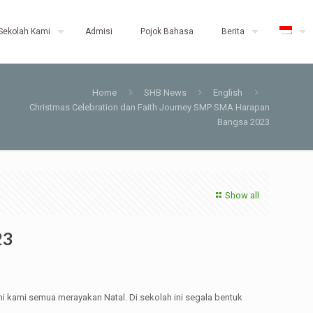
Sekolah Kami
Admisi
Pojok Bahasa
Berita
Home
SHB News
English
Christmas Celebration dan Faith Journey SMP SMA Harapan
Bangsa 2023
Show all
23
i kami semua merayakan Natal. Di sekolah ini segala bentuk