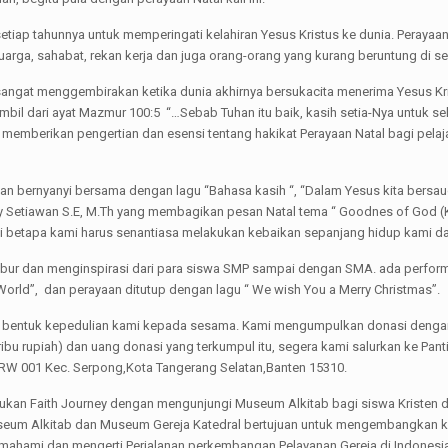
i setiap tahunnya untuk memperingati kelahiran Yesus Kristus ke dunia. Peray
uarga, sahabat, rekan kerja dan juga orang-orang yang kurang beruntung di se
sangat menggembirakan ketika dunia akhirnya bersukacita menerima Yesus K
mbil dari ayat Mazmur 100:5 “…Sebab Tuhan itu baik, kasih setia-Nya untuk s
k memberikan pengertian dan esensi tentang hakikat Perayaan Natal bagi pelaja
ngan bernyanyi bersama dengan lagu “Bahasa kasih “, “Dalam Yesus kita bersaud
 Setiawan S.E, M.Th yang membagikan pesan Natal tema “ Goodnes of God (Ke
mi betapa kami harus senantiasa melakukan kebaikan sepanjang hidup kami dan
hibur dan menginspirasi dari para siswa SMP sampai dengan SMA. ada perform
World”, dan perayaan ditutup dengan lagu “ We wish You a Merry Christmas”.
ai bentuk kepedulian kami kepada sesama. Kami mengumpulkan donasi dengan
uh ribu rupiah) dan uang donasi yang terkumpul itu, segera kami salurkan ke 
/RW 001 Kec. Serpong,Kota Tangerang Selatan,Banten 15310.
akukan Faith Journey dengan mengunjungi Museum Alkitab bagi siswa Kristen d
eum Alkitab dan Museum Gereja Katedral bertujuan untuk mengembangkan ke
 memahami dan mengerti Perjalanan perkembangan Pelayanan Gereja di Indon