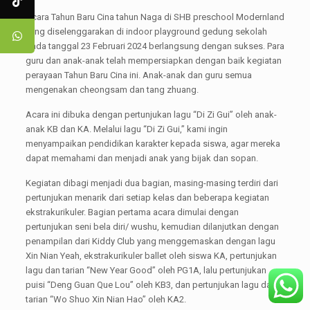
Acara Tahun Baru Cina tahun Naga di SHB preschool Modernland
yang diselenggarakan di indoor playground gedung sekolah
pada tanggal 23 Februari 2024 berlangsung dengan sukses. Para
guru dan anak-anak telah mempersiapkan dengan baik kegiatan
perayaan Tahun Baru Cina ini. Anak-anak dan guru semua
mengenakan cheongsam dan tang zhuang.
Acara ini dibuka dengan pertunjukan lagu “Di Zi Gui” oleh anak-
anak KB dan KA. Melalui lagu “Di Zi Gui,” kami ingin
menyampaikan pendidikan karakter kepada siswa, agar mereka
dapat memahami dan menjadi anak yang bijak dan sopan.
Kegiatan dibagi menjadi dua bagian, masing-masing terdiri dari
pertunjukan menarik dari setiap kelas dan beberapa kegiatan
ekstrakurikuler. Bagian pertama acara dimulai dengan
pertunjukan seni bela diri/ wushu, kemudian dilanjutkan dengan
penampilan dari Kiddy Club yang menggemaskan dengan lagu
Xin Nian Yeah, ekstrakurikuler ballet oleh siswa KA, pertunjukan
lagu dan tarian “New Year Good” oleh PG1A, lalu pertunjukan
puisi “Deng Guan Que Lou” oleh KB3, dan pertunjukan lagu dan
tarian “Wo Shuo Xin Nian Hao” oleh KA2.