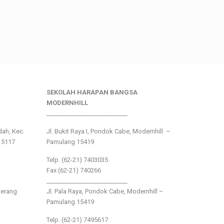
SEKOLAH HARAPAN BANGSA
MODERNHILL
___________________________
ndah, Kec.
Jl. Bukit Raya I, Pondok Cabe, Modernhill –
15117
Pamulang 15419
Telp. (62-21) 7403035
Fax (62-21) 740266
___________________________
gerang
Jl. Pala Raya, Pondok Cabe, Modernhill –
Pamulang 15419
Telp. (62-21) 7495617