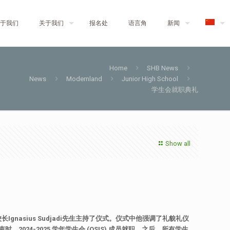
于我们
关于我们
报名处
语言角
新闻
Home
SHB News
News
Modernland
Junior High School
学生会就职典礼
Show all
校长
Ignasius Sudjadi
先生主持了仪式。仪式中他强调了礼貌礼仪
束时，
2024-2025
学年学生会
(OSIS)
成员就职。之后，所有学生