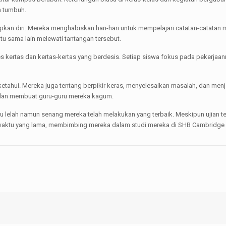
an tumbuh.
iapkan diri. Mereka menghabiskan hari-hari untuk mempelajari catatan-catat
tu sama lain melewati tantangan tersebut.
ertas dan kertas-kertas yang berdesis. Setiap siswa fokus pada pekerjaann
tahui. Mereka juga tentang berpikir keras, menyelesaikan masalah, dan menj
dan membuat guru-guru mereka kagum.
n itu lelah namun senang mereka telah melakukan yang terbaik. Meskipun ujian te
k waktu yang lama, membimbing mereka dalam studi mereka di SHB Cambridge