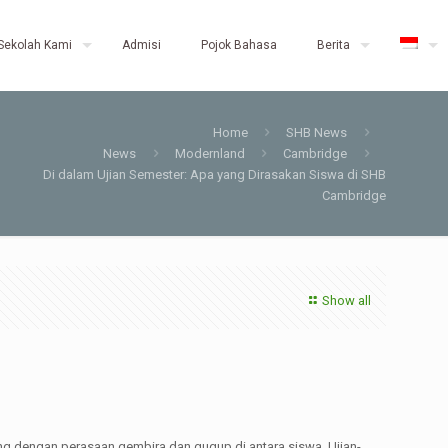
Sekolah Kami
Admisi
Pojok Bahasa
Berita
Home
SHB News
News
Modernland
Cambridge
Di dalam Ujian Semester: Apa yang Dirasakan Siswa di SHB
Cambridge
Show all
ng dengan perasaan gembira dan gugup di antara siswa. Ujian-