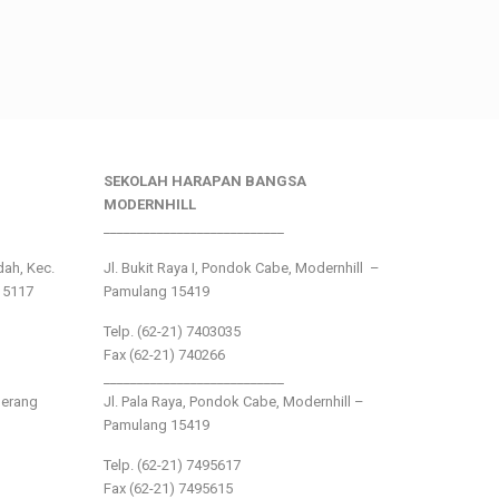
SEKOLAH HARAPAN BANGSA
MODERNHILL
___________________________
ndah, Kec.
Jl. Bukit Raya I, Pondok Cabe, Modernhill –
15117
Pamulang 15419
Telp. (62-21) 7403035
Fax (62-21) 740266
___________________________
gerang
Jl. Pala Raya, Pondok Cabe, Modernhill –
Pamulang 15419
Telp. (62-21) 7495617
Fax (62-21) 7495615