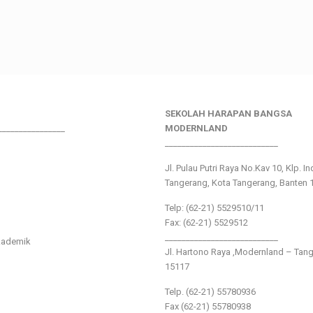
SEKOLAH HARAPAN BANGSA
________________
MODERNLAND
___________________________
Jl. Pulau Putri Raya No.Kav 10, Klp. I
Tangerang, Kota Tangerang, Banten 
Telp: (62-21) 5529510/11
Fax: (62-21) 5529512
___________________________
kademik
Jl. Hartono Raya ,Modernland – Tan
15117
Telp. (62-21) 55780936
Fax (62-21) 55780938