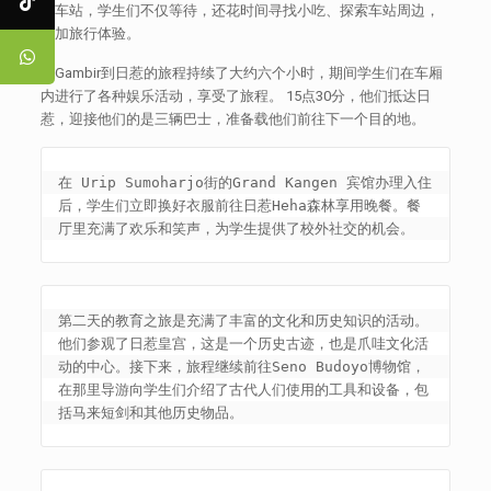
在车站，学生们不仅等待，还花时间寻找小吃、探索车站周边，
增加旅行体验。
从Gambir到日惹的旅程持续了大约六个小时，期间学生们在车厢
内进行了各种娱乐活动，享受了旅程。 15点30分，他们抵达日
惹，迎接他们的是三辆巴士，准备载他们前往下一个目的地。
在 Urip Sumoharjo街的Grand Kangen 宾馆办理入住
后，学生们立即换好衣服前往日惹Heha森林享用晚餐。餐
厅里充满了欢乐和笑声，为学生提供了校外社交的机会。
第二天的教育之旅是充满了丰富的文化和历史知识的活动。
他们参观了日惹皇宫，这是一个历史古迹，也是爪哇文化活
动的中心。接下来，旅程继续前往Seno Budoyo博物馆，
在那里导游向学生们介绍了古代人们使用的工具和设备，包
括马来短剑和其他历史物品。