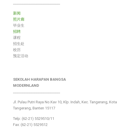
___________________________
新闻
照片廊
毕业生
招聘
课程
招生处
校历
预定活动
SEKOLAH HARAPAN BANGSA
MODERNLAND
___________________________
Jl. Pulau Putri Raya No.Kav 10, Klp. Indah, Kec. Tangerang, Kota
Tangerang, Banten 15117
Telp: (62-21) 5529510/11
Fax: (62-21) 5529512