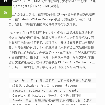
Purwanto，S.Pd.，M.M.先生的致辞后，大家乘坐巴士前往中爪哇
Banjarnegara
的 Dieng Kulon 旅游村。
晚上7点抵达目的地，在传统的中爪哇lenger音乐和舞蹈的欢迎声
中，在Soeharto Wihliam Pendopo集合，然后进行开幕式、晚
宴、报到、与每位学生的养父母共享寄宿以及休息。
2024 年 1 月 31 日星期三上午，学生们分为穆斯林和非穆斯林根
据各自的信仰进行祈祷。随后大家在斯科特山进行徒步活动，同
时参观了马铃薯和卡里卡水果种植园，并继续在斯科特山享用早
餐。早餐后稍作休息，学生们继续进行木制蜡染工艺品和彩绘帽
子制作的工作坊活动，并参观了carica生产现场，了解从生产流程
到营销的情况。接下来，休息一下并享用午餐，然后文科班学生
进行文化讨论活动，理科班学生参观 PT. Geo Dipa Geothermal 工
厂。晚上，学生们开展了学习音乐和传统伦格舞蹈的活动。
2024 年 2 月 1 日，星期四，大家一起吃早餐，然后继
续参观 Sikidang 火山口、Dieng Plateau 
Theater、Telaga Warna、Arjuna Temple 
Complex 和 Kailasa 博物馆。接下来，我们在 
Pendopo集合，参加班级间的传统音乐和舞蹈比赛，以及闭